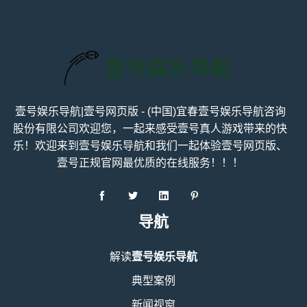
壹号娱乐导航|壹号网页版 - (中国)宜春壹号娱乐导航咨询
股份有限公司欢迎您，一起来感受壹号真人游戏带来的快
乐！欢迎来到壹号娱乐导航和我们一起体验壹号网页版、
壹号正规官网最优质的在线服务！！！
导航
解读
壹号娱乐导航
典型案例
新闻视窗