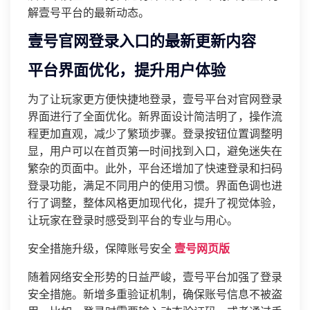
解壹号平台的最新动态。
壹号官网登录入口的最新更新内容
平台界面优化，提升用户体验
为了让玩家更方便快捷地登录，壹号平台对官网登录
界面进行了全面优化。新界面设计简洁明了，操作流
程更加直观，减少了繁琐步骤。登录按钮位置调整明
显，用户可以在首页第一时间找到入口，避免迷失在
繁杂的页面中。此外，平台还增加了快速登录和扫码
登录功能，满足不同用户的使用习惯。界面色调也进
行了调整，整体风格更加现代化，提升了视觉体验，
让玩家在登录时感受到平台的专业与用心。
安全措施升级，保障账号安全
壹号网页版
随着网络安全形势的日益严峻，壹号平台加强了登录
安全措施。新增多重验证机制，确保账号信息不被盗