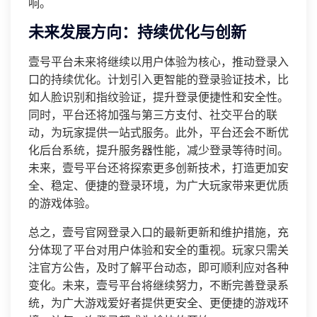
响。
未来发展方向：持续优化与创新
壹号平台未来将继续以用户体验为核心，推动登录入
口的持续优化。计划引入更智能的登录验证技术，比
如人脸识别和指纹验证，提升登录便捷性和安全性。
同时，平台还将加强与第三方支付、社交平台的联
动，为玩家提供一站式服务。此外，平台还会不断优
化后台系统，提升服务器性能，减少登录等待时间。
未来，壹号平台还将探索更多创新技术，打造更加安
全、稳定、便捷的登录环境，为广大玩家带来更优质
的游戏体验。
总之，壹号官网登录入口的最新更新和维护措施，充
分体现了平台对用户体验和安全的重视。玩家只需关
注官方公告，及时了解平台动态，即可顺利应对各种
变化。未来，壹号平台将继续努力，不断完善登录系
统，为广大游戏爱好者提供更安全、更便捷的游戏环