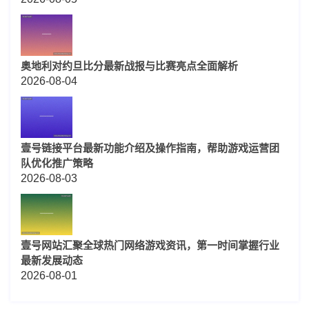
奥地利对约旦比分最新战报与比赛亮点全面解析
2026-08-04
壹号链接平台最新功能介绍及操作指南，帮助游戏运营团
队优化推广策略
2026-08-03
壹号网站汇聚全球热门网络游戏资讯，第一时间掌握行业
最新发展动态
2026-08-01