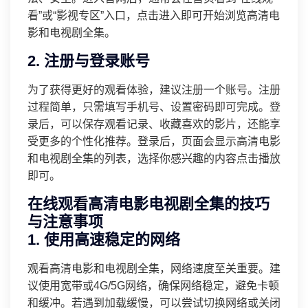
看”或“影视专区”入口，点击进入即可开始浏览高清电
影和电视剧全集。
2. 注册与登录账号
为了获得更好的观看体验，建议注册一个账号。注册
过程简单，只需填写手机号、设置密码即可完成。登
录后，可以保存观看记录、收藏喜欢的影片，还能享
受更多的个性化推荐。登录后，页面会显示高清电影
和电视剧全集的列表，选择你感兴趣的内容点击播放
即可。
在线观看高清电影电视剧全集的技巧
与注意事项
1. 使用高速稳定的网络
观看高清电影和电视剧全集，网络速度至关重要。建
议使用宽带或4G/5G网络，确保网络稳定，避免卡顿
和缓冲。若遇到加载缓慢，可以尝试切换网络或关闭