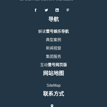
导航
解读
壹号娱乐导航
典型案例
新闻视窗
集团服务
互动
壹号网页版
网站地图
SiteMap
联系方式