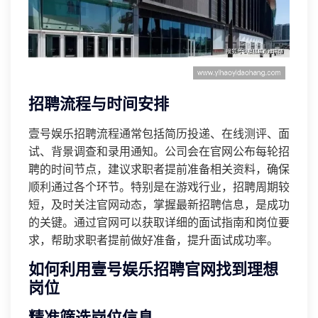
招聘流程与时间安排
壹号娱乐招聘流程通常包括简历投递、在线测评、面
试、背景调查和录用通知。公司会在官网公布每轮招
聘的时间节点，建议求职者提前准备相关资料，确保
顺利通过各个环节。特别是在游戏行业，招聘周期较
短，及时关注官网动态，掌握最新招聘信息，是成功
的关键。通过官网可以获取详细的面试指南和岗位要
求，帮助求职者提前做好准备，提升面试成功率。
如何利用壹号娱乐招聘官网找到理想
岗位
精准筛选岗位信息