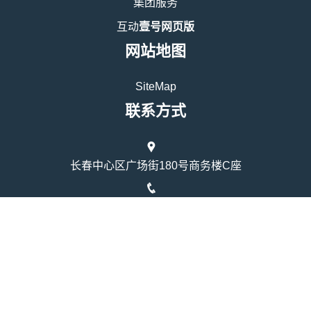
集团服务
互动
壹号网页版
网站地图
SiteMap
联系方式
长春中心区广场街180号商务楼C座
14817323148
时间：上午9点至下午4点