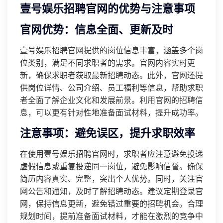
壹号娱乐招聘官网的优势与注意事项
官网优势：信息全面、更新及时
壹号娱乐招聘官网提供的岗位信息丰富，涵盖多个岗
位类别，满足不同求职者的需求。官网内容实时更
新，确保求职者获取最新招聘动态。此外，官网还提
供岗位详情、公司介绍、员工福利等信息，帮助求职
者全面了解企业文化和发展前景。利用官网的招聘信
息，可以更有针对性地准备面试材料，提升成功率。
注意事项：避免误区，提升求职效率
在使用壹号娱乐招聘官网时，求职者应注意避免投递
虚假信息或重复投递同一岗位，避免影响信誉。确保
简历内容真实、完整，突出个人优势。同时，关注官
网公告和通知，及时了解招聘动态。建议定期登录官
网，保持信息更新，避免错过重要的招聘机会。合理
规划时间，提前准备面试材料，才能在激烈的竞争中