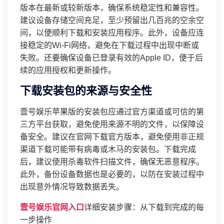
版本在最新或较新版本，确保系统稳定性和兼容性。
建议设备存储空间充足，至少预留出几百兆的空余空
间，以便顺利下载和安装应用程序。此外，设备应连
接稳定的Wi-Fi网络，避免在下载过程中出现中断或
失败。还要确保设备已登录有效的Apple ID，便于后
续的应用授权和更新操作。
下载安装包的来源与安全性
壹号娱乐苹果版的安装包应通过官方渠道或可信的第
三方平台获取，避免使用来源不明的文件，以保障设
备安全。建议在官网下载官方版本，避免使用非正规
渠道下载可能带有病毒或木马的安装包。下载完成
后，建议使用杀毒软件扫描文件，确保无恶意程序。
此外，备份设备数据也是必要的，以防在安装过程中
出现意外情况导致数据丢失。
壹号娱乐官网入口
详细安装步骤：从下载到完成的每
一步操作