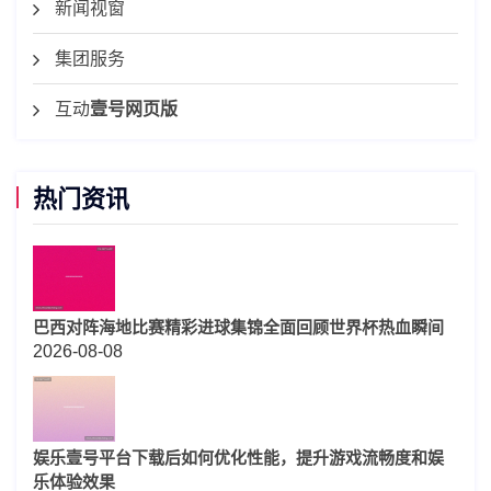
新闻视窗
集团服务
互动
壹号网页版
热门资讯
巴西对阵海地比赛精彩进球集锦全面回顾世界杯热血瞬间
2026-08-08
娱乐壹号平台下载后如何优化性能，提升游戏流畅度和娱
乐体验效果