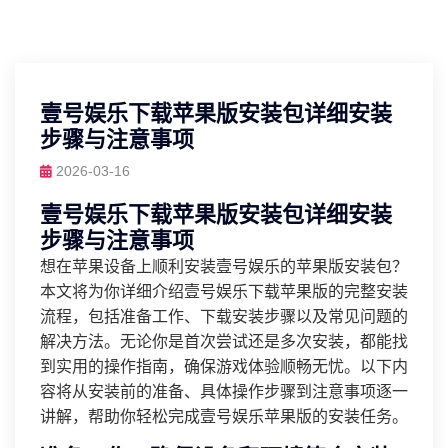
壹号娱乐下载苹果版安装包详细安装
步骤与注意事项
2026-03-16
壹号娱乐下载苹果版安装包详细安装
步骤与注意事项
想在苹果设备上顺利安装壹号娱乐的苹果版安装包？
本文将为你详细介绍壹号娱乐下载苹果版的完整安装
流程，包括准备工作、下载安装步骤以及常见问题的
解决方法。无论你是首次尝试还是多次安装，都能找
到实用的操作指南，确保游戏体验顺畅无忧。以下内
容将从安装前的准备、具体操作步骤到注意事项逐一
讲解，帮助你轻松完成壹号娱乐苹果版的安装任务。