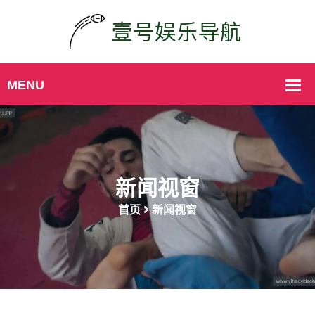
新闻视窗
首页
新闻视窗