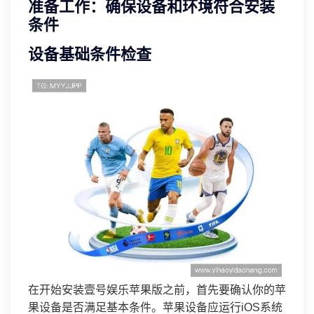
准备工作：确保设备和环境符合安装
条件
设备基础条件检查
在开始安装壹号娱乐苹果版之前，首先要确认你的苹
果设备是否满足基本条件。苹果设备应运行iOS系统