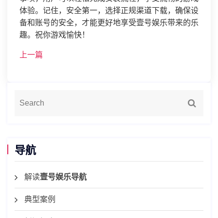
体验。记住，安全第一，选择正规渠道下载，确保设
备和账号的安全，才能更好地享受壹号娱乐带来的乐
趣。祝你游戏愉快！
上一篇
导航
解读
壹号娱乐导航
典型案例