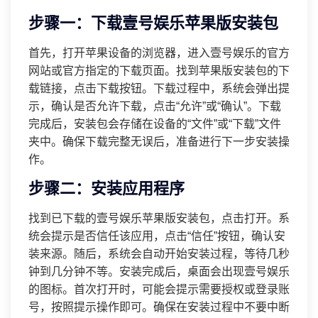
步骤一：下载壹号娱乐苹果版安装包
首先，打开苹果设备的浏览器，进入壹号娱乐的官方
网站或官方指定的下载页面。找到苹果版安装包的下
载链接，点击下载按钮。下载过程中，系统会弹出提
示，确认是否允许下载，点击“允许”或“确认”。下载
完成后，安装包会存储在设备的“文件”或“下载”文件
夹中。确保下载完整无误后，准备进行下一步安装操
作。
步骤二：安装应用程序
找到已下载的壹号娱乐苹果版安装包，点击打开。系
统会提示是否信任该应用，点击“信任”按钮，确认安
装来源。随后，系统会自动开始安装过程，等待几秒
钟到几分钟不等。安装完成后，桌面会出现壹号娱乐
的图标。首次打开时，可能会提示需要授权或登录账
号，按照提示操作即可。确保在安装过程中不要中断