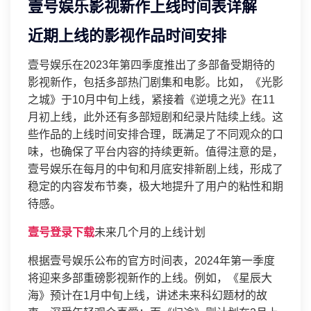
壹号娱乐影视新作上线时间表详解
近期上线的影视作品时间安排
壹号娱乐在2023年第四季度推出了多部备受期待的
影视新作，包括多部热门剧集和电影。比如，《光影
之城》于10月中旬上线，紧接着《逆境之光》在11
月初上线，此外还有多部短剧和纪录片陆续上线。这
些作品的上线时间安排合理，既满足了不同观众的口
味，也确保了平台内容的持续更新。值得注意的是，
壹号娱乐在每月的中旬和月底安排新剧上线，形成了
稳定的内容发布节奏，极大地提升了用户的粘性和期
待感。
壹号登录下载
未来几个月的上线计划
根据壹号娱乐公布的官方时间表，2024年第一季度
将迎来多部重磅影视新作的上线。例如，《星辰大
海》预计在1月中旬上线，讲述未来科幻题材的故