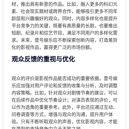
材，推出具有新意的作品。比如，融入更多的科幻元
素、社会现实题材或跨界合作，能够吸引更多不同年
龄层和兴趣偏好的观众。同时，内容多样化也是提升
平台竞争力的关键，既要有高质量的长剧，也要推出
短剧、纪录片和综艺节目，满足不同用户的多样化需
求。未来，壹号娱乐应不断探索创新内容，打造差异
化的影视作品，赢得更广泛的市场份额。
观众反馈的重视与优化