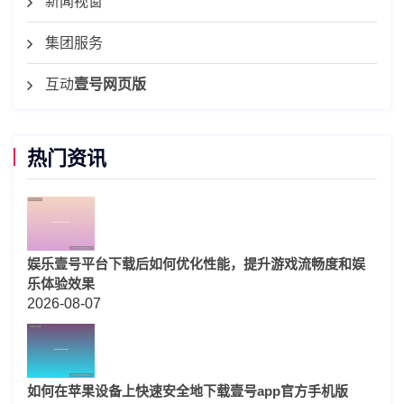
导航
解读
壹号娱乐导航
典型案例
新闻视窗
集团服务
互动
壹号网页版
热门资讯