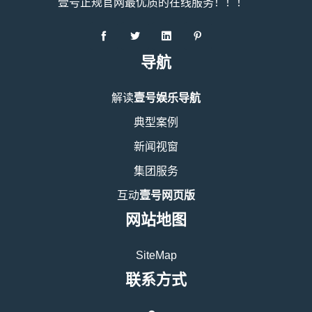
壹号娱乐导航|壹号网页版 - (中国)宜春壹号娱乐导航咨询
股份有限公司欢迎您，一起来感受壹号真人游戏带来的快
乐！欢迎来到壹号娱乐导航和我们一起体验壹号网页版、
壹号正规官网最优质的在线服务！！！
导航
解读
壹号娱乐导航
典型案例