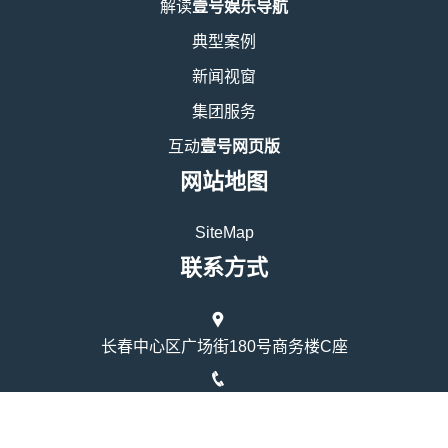
解读
壹号娱乐导航
典型案例
新闻视窗
集团服务
互动
壹号网页版
网站地图
SiteMap
联系方式
长春中心区广场街180号商务楼C座
14817323148