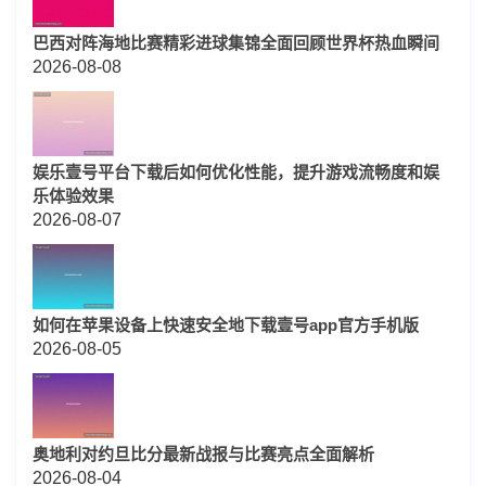
巴西对阵海地比赛精彩进球集锦全面回顾世界杯热血瞬间
2026-08-08
娱乐壹号平台下载后如何优化性能，提升游戏流畅度和娱
乐体验效果
2026-08-07
如何在苹果设备上快速安全地下载壹号app官方手机版
2026-08-05
奥地利对约旦比分最新战报与比赛亮点全面解析
2026-08-04