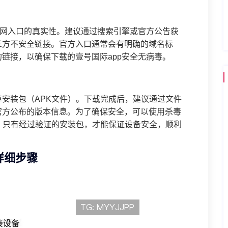
官网入口的真实性。建议通过搜索引擎或官方公告获
三方不安全链接。官方入口通常会有明确的域名标
链接，以确保下载的壹号国际app安全无病毒。
安装包（APK文件）。下载完成后，建议通过文件
官方公布的版本信息。为了确保安全，可以使用杀毒
。只有经过验证的安装包，才能保证设备安全，顺利
详细步骤