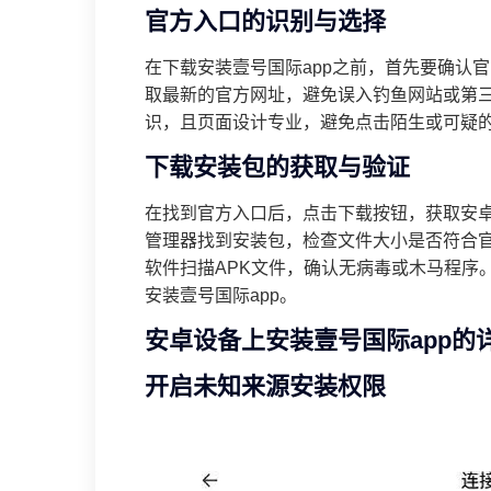
官方入口的识别与选择
在下载安装壹号国际app之前，首先要确认
取最新的官方网址，避免误入钓鱼网站或第
识，且页面设计专业，避免点击陌生或可疑的
下载安装包的获取与验证
在找到官方入口后，点击下载按钮，获取安卓
管理器找到安装包，检查文件大小是否符合
软件扫描APK文件，确认无病毒或木马程序
安装壹号国际app。
安卓设备上安装壹号国际app的
开启未知来源安装权限