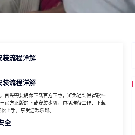
安装流程详解
安装流程详解
p，首先需要确保下载官方正版，避免遇到假冒软件
安卓官方正版的下载安装步骤，包括准备工作、下载
轻松上手，享受游戏乐趣。
安全