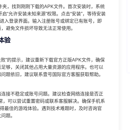
文件夹，找到刚刚下载的APK文件。首次安装时，系统
开启“允许安装未知来源”权限。点击“安装”，等待安装
，进入登录界面。输入注册账号或绑定已有账号，即
断，避免文件损坏导致无法正常使用。
体验
失败”的提示，建议重新下载官方正版APK文件，确保
否足够，关闭其他占用大量资源的应用程序。也可以
如问题依旧，建议联系壹号国际官方客服获取帮助。
络连接不稳定或账号问题。建议检查网络连接是否正
现异常，可以尝试重置密码或联系客服解决。确保手机系
获得最佳的游戏体验。遇到技术难题时，及时咨询官
大问题。