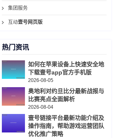
集团服务
互动
壹号网页版
热门资讯
如何在苹果设备上快速安全地
下载壹号app官方手机版
2026-08-05
奥地利对约旦比分最新战报与
比赛亮点全面解析
2026-08-04
壹号链接平台最新功能介绍及
操作指南，帮助游戏运营团队
优化推广策略