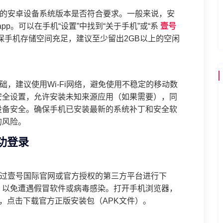
你的安卓设备系统版本是否符合要求。一般来说，安
pp。可以在手机“设置”中找到“关于手机”或“系
壹号
保手机存储空间充足，建议至少留出2GB以上的空闲
础，建议使用Wi-Fi网络，避免使用不稳定的移动数
安全设置，允许安装未知来源应用（如果需要），同
设备安全。确保手机已安装最新的系统补丁和安全软
的风险。
功登录
通过壹号国际官网或官方授权的第三方平台进行下
，以免遭遇假冒软件或病毒感染。打开手机浏览器，
口，点击下载官方正版安装包（APK文件）。