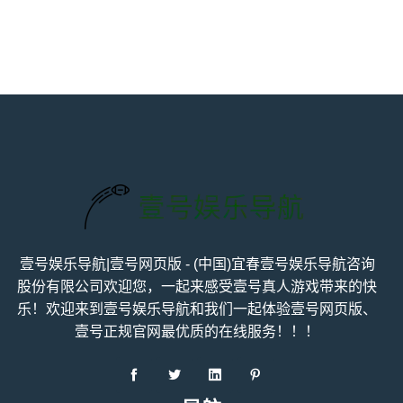
壹号娱乐导航|壹号网页版 - (中国)宜春壹号娱乐导航咨询
股份有限公司欢迎您，一起来感受壹号真人游戏带来的快
乐！欢迎来到壹号娱乐导航和我们一起体验壹号网页版、
壹号正规官网最优质的在线服务！！！