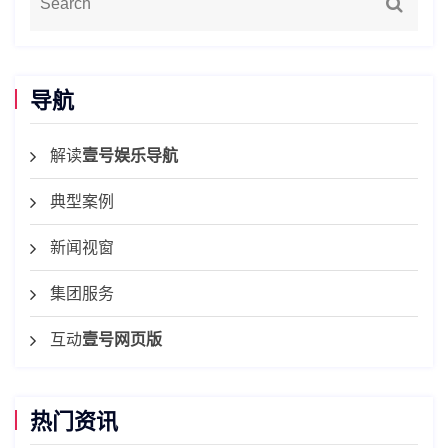
导航
解读
壹号娱乐导航
典型案例
新闻视窗
集团服务
互动
壹号网页版
热门资讯