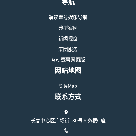
导航
解读
壹号娱乐导航
典型案例
新闻视窗
集团服务
互动
壹号网页版
网站地图
SiteMap
联系方式
长春中心区广场街180号商务楼C座