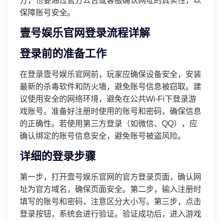
方，也要通过官方公告或客服确认网址的真实性，以
保障账号安全。
壹号娱乐官网登录流程详解
登录前的准备工作
在登录壹号娱乐官网前，玩家应确保设备安全，安装
最新的杀毒软件和防火墙，避免账号信息被窃取。建
议使用安全的网络环境，避免在公共Wi-Fi下登录游
戏账号。准备好注册时使用的账号和密码，确保信息
的正确性。若使用第三方登录（如微信、QQ），应
确认绑定的账号信息安全，避免账号被盗风险。
详细的登录步骤
第一步，打开壹号娱乐官网的官方登录页面，确认网
址为官方域名，确保页面安全。第二步，输入注册时
填写的账号和密码，注意区分大小写。第三步，点击
登录按钮，系统会进行验证。验证成功后，进入游戏