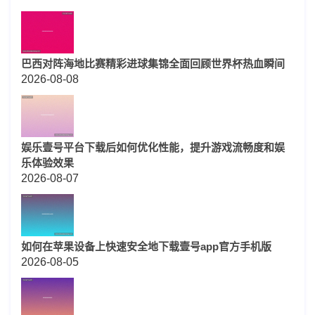
巴西对阵海地比赛精彩进球集锦全面回顾世界杯热血瞬间
2026-08-08
娱乐壹号平台下载后如何优化性能，提升游戏流畅度和娱
乐体验效果
2026-08-07
如何在苹果设备上快速安全地下载壹号app官方手机版
2026-08-05