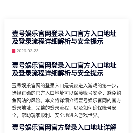
壹号娱乐官网登录入口官方入口地址
及登录流程详细解析与安全提示
2026-02-23
壹号娱乐官网登录入口官方入口地址
及登录流程详细解析与安全提示
壹号娱乐官网的登录入口是玩家进入游戏的第一步，
选择正确的官方入口地址可以保障账号安全，避免钓
鱼网站的风险。本文将详细介绍壹号娱乐官网的官方
登录地址、完整的登录流程，以及如何确保账号安
全，帮助玩家顺利、安全地进入游戏世界。
壹号娱乐官网官方登录入口地址详解