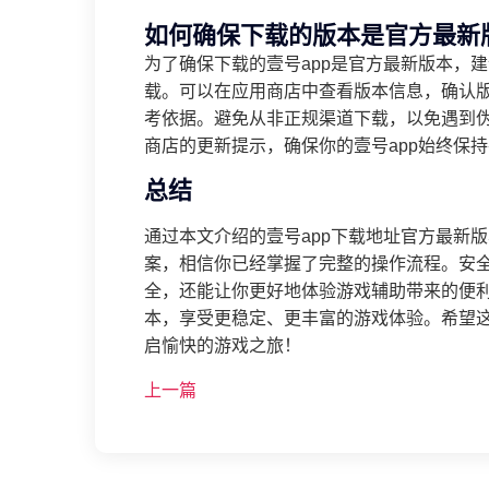
如何确保下载的版本是官方最新
为了确保下载的壹号app是官方最新版本，
载。可以在应用商店中查看版本信息，确认
考依据。避免从非正规渠道下载，以免遇到
商店的更新提示，确保你的壹号app始终保
总结
通过本文介绍的壹号app下载地址官方最新
案，相信你已经掌握了完整的操作流程。安全
全，还能让你更好地体验游戏辅助带来的便
本，享受更稳定、更丰富的游戏体验。希望这
启愉快的游戏之旅！
上一篇