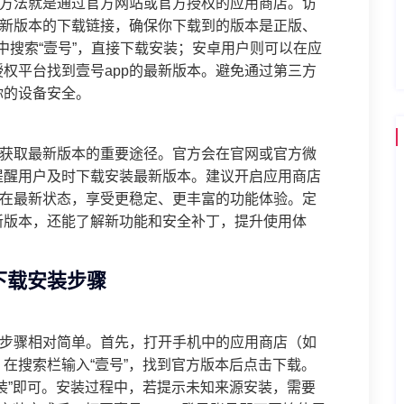
的方法就是通过官方网站或官方授权的应用商店。访
最新版本的下载链接，确保你下载到的版本是正版、
re中搜索“壹号”，直接下载安装；安卓用户则可以在应
权平台找到壹号app的最新版本。避免通过第三方
你的设备安全。
是获取最新版本的重要途径。官方会在官网或官方微
提醒用户及时下载安装最新版本。建议开启应用商店
持在最新状态，享受更稳定、更丰富的功能体验。定
新版本，还能了解新功能和安全补丁，提升使用体
下载安装步骤
，步骤相对简单。首先，打开手机中的应用商店（如
在搜索栏输入“壹号”，找到官方版本后点击下载。
装”即可。安装过程中，若提示未知来源安装，需要