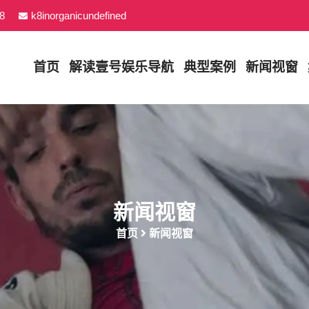
8
k8inorganicundefined
首页
解读
壹号娱乐导航
典型案例
新闻视窗
新闻视窗
首页
新闻视窗