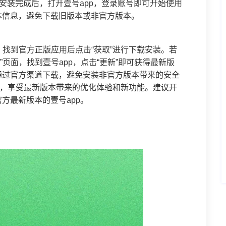
安装完成后，打开壹号app，登录账号即可开始使用
本信息，避免下载旧版本或非官方版本。
号”，找到官方正版应用后点击“获取”进行下载安装。若
更新”页面，找到壹号app，点击“更新”即可获得最新版
通过官方渠道下载，避免安装非官方版本带来的安全
号，享受最新版本带来的优化体验和新功能。建议开
方最新版本的壹号app。