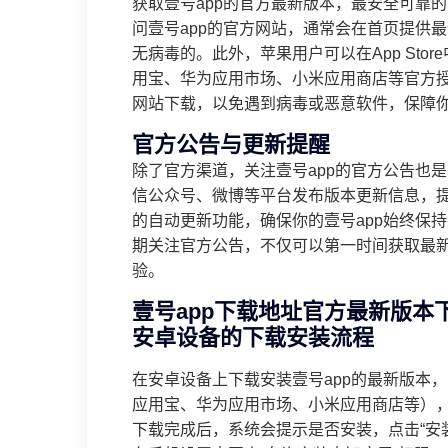
获取壹号app的官方最新版本，最安全可靠
问壹号app的官方网站，通常会在首页提供
无病毒的。此外，苹果用户可以在App Sto
用宝、华为应用市场、小米应用商店等官方授
网站下载，以免遇到病毒或恶意软件，保障
官方公告与更新提醒
除了官方渠道，关注壹号app的官方公告也
信公众号、微博等平台发布版本更新信息，
的自动更新功能，确保你的壹号app始终保
期关注官方公告，不仅可以第一时间获取最
验。
壹号app下载地址官方最新版本
安卓设备的下载安装流程
在安卓设备上下载安装壹号app的最新版本
应用宝、华为应用市场、小米应用商店等），
下载完成后，系统会提示是否安装，点击“安