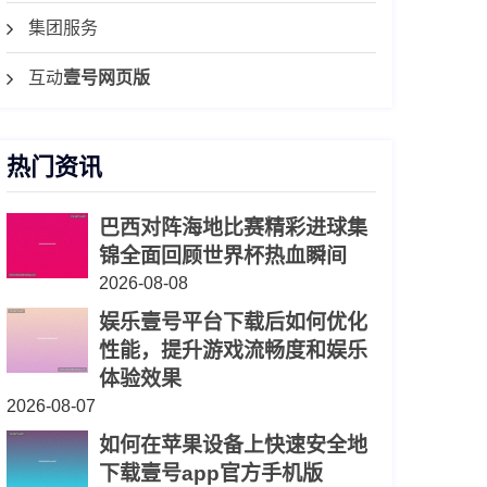
集团服务
互动
壹号网页版
热门资讯
巴西对阵海地比赛精彩进球集
锦全面回顾世界杯热血瞬间
2026-08-08
娱乐壹号平台下载后如何优化
性能，提升游戏流畅度和娱乐
体验效果
2026-08-07
如何在苹果设备上快速安全地
下载壹号app官方手机版