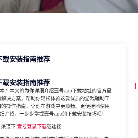
下载安装指南推荐
下载安装指南推荐
版本？本文将为你详细介绍壹号app下载地址的官方最
题解决方案，帮助你轻松体验这款优质的游戏辅助工
用的操作指南，让你在游戏中更顺畅、更便捷地使用
细介绍，一步步掌握壹号app的下载安装技巧吧！
方渠道下
壹号登录下载
载途径