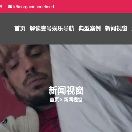
8
k8inorganicundefined
首页
解读
壹号娱乐导航
典型案例
新闻视窗
新闻视窗
首页
新闻视窗