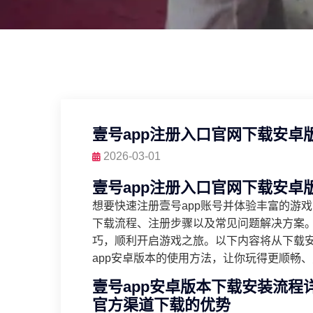
壹号app注册入口官网下载安卓
2026-03-01
壹号app注册入口官网下载安卓
想要快速注册壹号app账号并体验丰富的游
下载流程、注册步骤以及常见问题解决方案
巧，顺利开启游戏之旅。以下内容将从下载
app安卓版本的使用方法，让你玩得更顺畅
壹号app安卓版本下载安装流程
官方渠道下载的优势