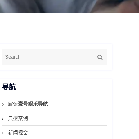
导航
解读
壹号娱乐导航
典型案例
新闻视窗