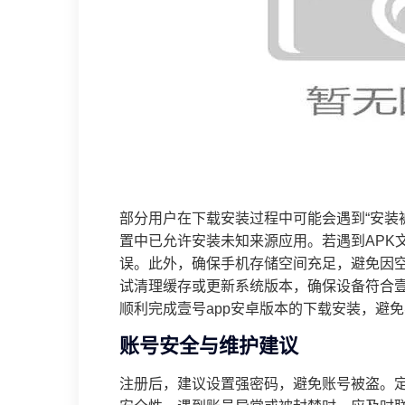
部分用户在下载安装过程中可能会遇到“安装被
置中已允许安装未知来源应用。若遇到APK
误。此外，确保手机存储空间充足，避免因
试清理缓存或更新系统版本，确保设备符合壹
顺利完成壹号app安卓版本的下载安装，避
账号安全与维护建议
注册后，建议设置强密码，避免账号被盗。