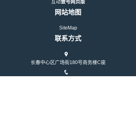
互动
壹号网页版
网站地图
SiteMap
联系方式
长春中心区广场街180号商务楼C座
14817323148
时间：上午9点至下午4点