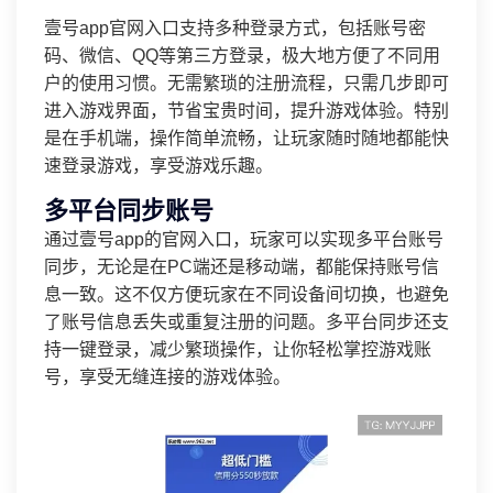
壹号app官网入口支持多种登录方式，包括账号密
码、微信、QQ等第三方登录，极大地方便了不同用
户的使用习惯。无需繁琐的注册流程，只需几步即可
进入游戏界面，节省宝贵时间，提升游戏体验。特别
是在手机端，操作简单流畅，让玩家随时随地都能快
速登录游戏，享受游戏乐趣。
多平台同步账号
通过壹号app的官网入口，玩家可以实现多平台账号
同步，无论是在PC端还是移动端，都能保持账号信
息一致。这不仅方便玩家在不同设备间切换，也避免
了账号信息丢失或重复注册的问题。多平台同步还支
持一键登录，减少繁琐操作，让你轻松掌控游戏账
号，享受无缝连接的游戏体验。