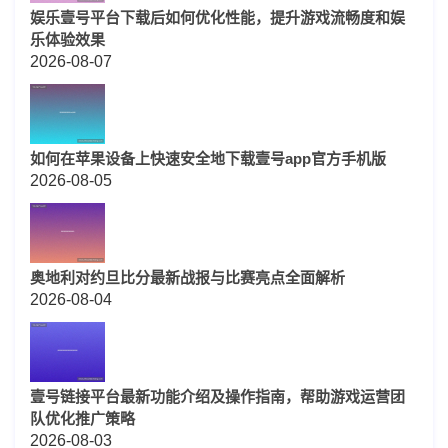
娱乐壹号平台下载后如何优化性能，提升游戏流畅度和娱
乐体验效果
2026-08-07
如何在苹果设备上快速安全地下载壹号app官方手机版
2026-08-05
奥地利对约旦比分最新战报与比赛亮点全面解析
2026-08-04
壹号链接平台最新功能介绍及操作指南，帮助游戏运营团
队优化推广策略
2026-08-03