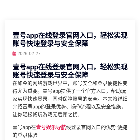
壹号app在线登录官网入口，轻松实现
账号快速登录与安全保障
2026-02-27
壹号app在线登录官网入口，轻松实现
账号快速登录与安全保障
在如今的网络游戏世界中，账号安全和登录便捷性变
得尤为重要。壹号app提供了一个官方入口，帮助玩
家实现快速登录，同时保障账号的安全。本文将详细
介绍壹号app的登录优势、操作流程以及安全措施，
让你轻松畅玩游戏无后顾之忧。
壹号app在
壹号娱乐导航
线登录官网入口的优势 便捷
的登录体验