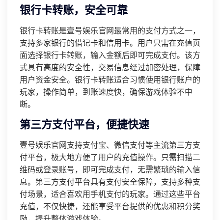
银行卡转账，安全可靠
银行卡转账是壹号娱乐官网最常用的支付方式之一，
支持多家银行的借记卡和信用卡。用户只需在充值页
面选择银行卡转账，输入金额后即可完成支付。该方
式具有高度的安全性，交易信息经过加密处理，保障
用户资金安全。银行卡转账适合习惯使用银行账户的
玩家，操作简单，到账速度快，确保游戏体验不中
断。
第三方支付平台，便捷快速
壹号娱乐官网支持支付宝、微信支付等主流第三方支
付平台，极大地方便了用户的充值操作。只需扫描二
维码或登录账号，即可完成支付，无需繁琐的输入信
息。第三方支付平台具有支付安全保障，支持多种支
付场景，适合喜欢用手机支付的玩家。通过这些平台
充值，不仅快捷，还能享受平台提供的优惠和积分奖
励，提升整体游戏体验。