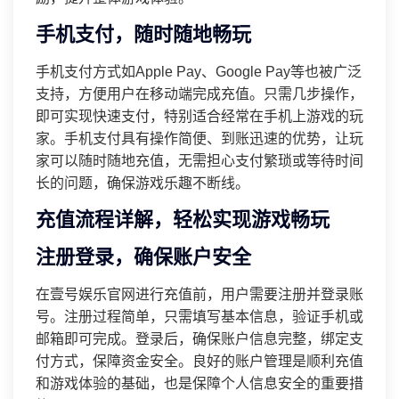
手机支付，随时随地畅玩
手机支付方式如Apple Pay、Google Pay等也被广泛
支持，方便用户在移动端完成充值。只需几步操作，
即可实现快速支付，特别适合经常在手机上游戏的玩
家。手机支付具有操作简便、到账迅速的优势，让玩
家可以随时随地充值，无需担心支付繁琐或等待时间
长的问题，确保游戏乐趣不断线。
充值流程详解，轻松实现游戏畅玩
注册登录，确保账户安全
在壹号娱乐官网进行充值前，用户需要注册并登录账
号。注册过程简单，只需填写基本信息，验证手机或
邮箱即可完成。登录后，确保账户信息完整，绑定支
付方式，保障资金安全。良好的账户管理是顺利充值
和游戏体验的基础，也是保障个人信息安全的重要措