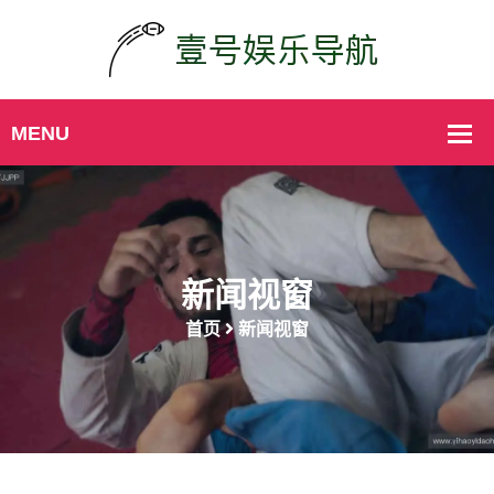
新闻视窗
首页
新闻视窗