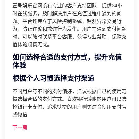
壹号娱乐官网设有专业的客户支持团队，提供24小
时在线服务，及时解决用户在充值过程中遇到的问
题。平台还建立了风险控制系统，监测异常交易行
为，防止诈骗和欺诈行为发生。用户在遇到支付问题
时，可以随时联系平台客服，获得专业帮助，保障充
值体验顺畅无忧。
如何选择合适的支付方式，提升充值
体验
根据个人习惯选择支付渠道
不同用户有不同的支付偏好，建议根据自己的使用习
惯选择合适的支付方式。喜欢银行转账的用户可以选
择银行卡支付，追求快捷的用户则更适合使用支付宝
或微信
下一篇