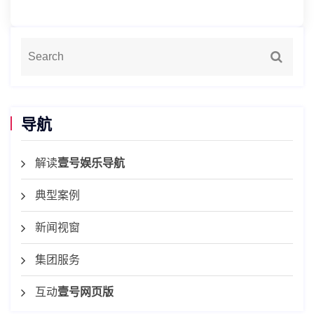
导航
解读
壹号娱乐导航
典型案例
新闻视窗
集团服务
互动
壹号网页版