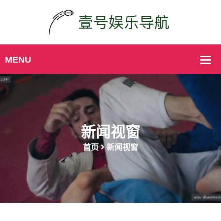
新闻视窗
首页
新闻视窗