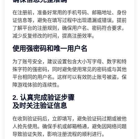
在注册前，准备好常用的手机号码、邮箱地址、身份
证信息等，避免在填写过程中出现遗漏或错误。提前
了解平台的注册规则，确保用户名、密码符合要求，
减少反复修改的时间，提高注册效率。
使用强密码和唯一用户名
为了账号安全，建议设置包含大小写字母、数字和特
殊字符的强密码，同时避免使用常见的密码或与其他
平台相同的用户名。这样可以有效防止账号被盗，保
障游戏体验的连续性。
2. 认真完成验证步骤
及时关注验证信息
在收到验证码后，立即填写，避免验证码过期或被他
人抢先使用。确保手机或邮箱畅通，避免因网络问题
导致验证失败，影响注册流程的顺利进行。