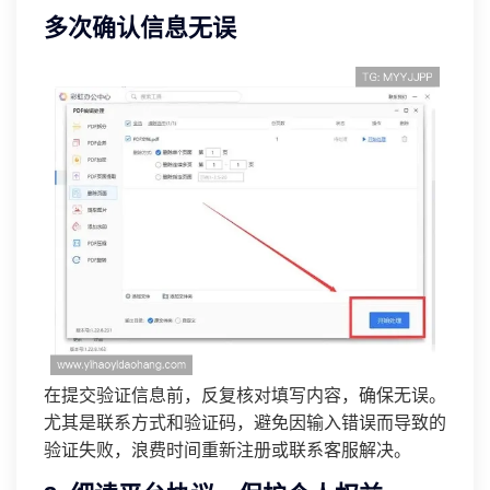
多次确认信息无误
在提交验证信息前，反复核对填写内容，确保无误。
尤其是联系方式和验证码，避免因输入错误而导致的
验证失败，浪费时间重新注册或联系客服解决。