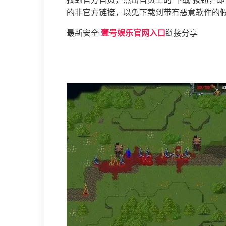
的非官方链接，以免下载到带有恶意软件的
最新安全
壹号娱乐官网入口
链接分享