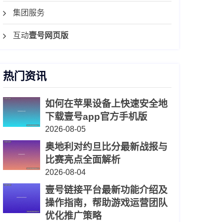
集团服务
互动
壹号网页版
热门资讯
如何在苹果设备上快速安全地
下载壹号app官方手机版
2026-08-05
奥地利对约旦比分最新战报与
比赛亮点全面解析
2026-08-04
壹号链接平台最新功能介绍及
操作指南，帮助游戏运营团队
优化推广策略