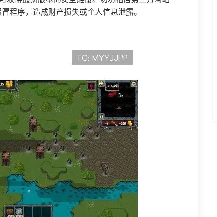
假冒程序，造成财产损失或个人信息泄露。