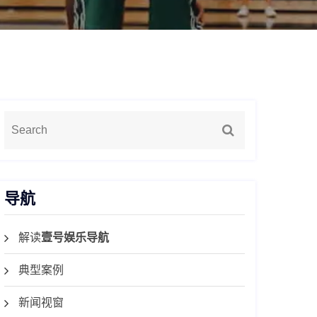
导航
解读
壹号娱乐导航
典型案例
新闻视窗