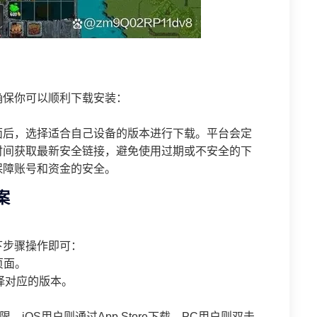
确保你可以顺利下载安装：
面后，选择适合自己设备的版本进行下载。平台会定
时间获取最新安全链接，避免使用过期或不安全的下
保障账号和资金的安全。
案
下步骤操作即可：
页面。
选择对应的版本。
，iOS用户则通过App Store下载，PC用户则双击