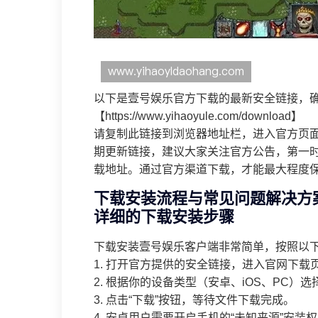
以下是壹号娱乐官方下载的最新安全链接，
【https://www.yihaoyule.com/download】
请复制此链接到浏览器地址栏，进入官方页
期更新链接，建议大家关注官方公告，第一
载地址。通过官方渠道下载，才能最大程度
下载安装流程与常见问题解决方
详细的下载安装步骤
下载安装壹号娱乐客户端非常简单，按照以
1. 打开官方提供的安全链接，进入官网下载
2. 根据你的设备类型（安卓、iOS、PC）
3. 点击“下载”按钮，等待文件下载完成。
4. 安卓用户需要开启手机的“未知来源”安装权限