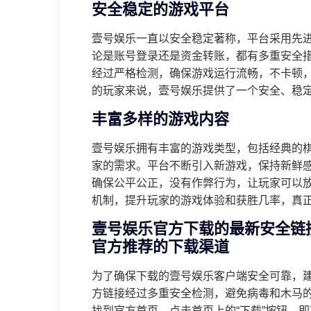
安全稳定的游戏平台
壹号娱乐一直以安全稳定著称，平台采用先
论是账号登录还是资金转账，都有多重安全
经过严格检测，确保游戏运行流畅，不卡顿
的玩家来说，壹号娱乐提供了一个安全、稳
丰富多样的游戏内容
壹号娱乐拥有丰富的游戏类型，包括经典的
家的需求。平台不断引入新游戏，保持新鲜
确保公平公正，没有作弊行为，让玩家可以
机制，提升玩家的游戏体验和获胜几率，真
壹号娱乐官方下载的最新安全链
官方推荐的下载渠道
为了确保下载的壹号娱乐客户端安全可靠，
方链接经过多重安全检测，避免病毒和木马的
找到官方首页，点击首页上的“下载”按钮，