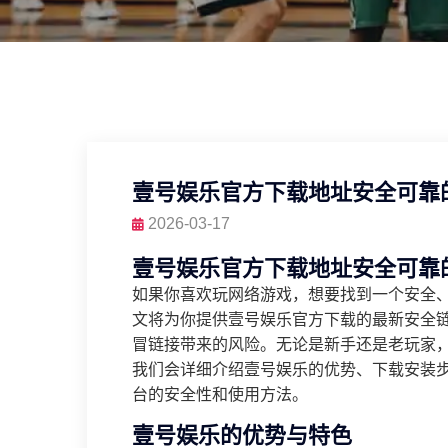
壹号娱乐官方下载地址安全可靠
2026-03-17
壹号娱乐官方下载地址安全可靠
如果你喜欢玩网络游戏，想要找到一个安全
文将为你提供壹号娱乐官方下载的最新安全
冒链接带来的风险。无论是新手还是老玩家
我们会详细介绍壹号娱乐的优势、下载安装
台的安全性和使用方法。
壹号娱乐的优势与特色