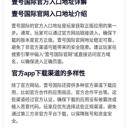
壹号国际官方入口地址详解
壹号国际官网入口地址介绍
壹号国际的官方入口地址是玩家获取正版应用的第一
步。通常，玩家可以通过官方网站链接进入，确保下
载的版本是官方正版。壹号国际官网地址稳定可靠，
避免了非官方渠道可能带来的安全隐患。建议玩家在
搜索引擎中输入“壹号国际官网”或直接访问官方域
名，以确保进入正确页面。
官方app下载渠道的多样性
除了官方网站，壹号国际还提供多种官方渠道下载应
用，比如官方合作的应用商店、官方合作平台等。这
些渠道经过官方认证，确保下载的应用没有被篡改或
植入恶意代码。玩家应优先选择这些正规渠道，避免
通过第三方非官方平台下载，以保障账号和资金安
全。