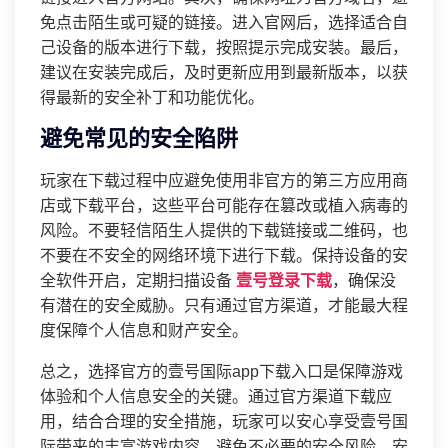
免点击陌生或可疑的链接。进入官网后，选择适合自
己设备的版本进行下载，按照提示完成安装。最后，
建议在安装完成后，及时更新应用到最新版本，以获
得最新的安全补丁和功能优化。
避免常见的安全陷阱
玩家在下载过程中应避免使用非官方的第三方应用商
店或下载平台，这些平台可能存在篡改或植入病毒的
风险。不要轻信陌生人提供的下载链接或二维码，也
不要在不安全的网络环境下进行下载。保持设备的安
全软件开启，定期扫描设备
壹号登录下载
，确保没
有潜在的安全威胁。只有通过官方渠道，才能最大程
度保障个人信息和财产安全。
总之，选择官方的壹号国际app下载入口是保障游戏
体验和个人信息安全的关键。通过官方渠道下载应
用，结合合理的安全措施，玩家可以安心享受壹号国
际带来的丰富游戏内容，避免不必要的安全风险。安