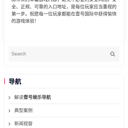
全、正规、可靠的入口地址，是每位玩家应当重视的
第一步。祝愿每一位玩家都能在壹号国际中获得愉快
的游戏体验！
导航
解读
壹号娱乐导航
典型案例
新闻视窗