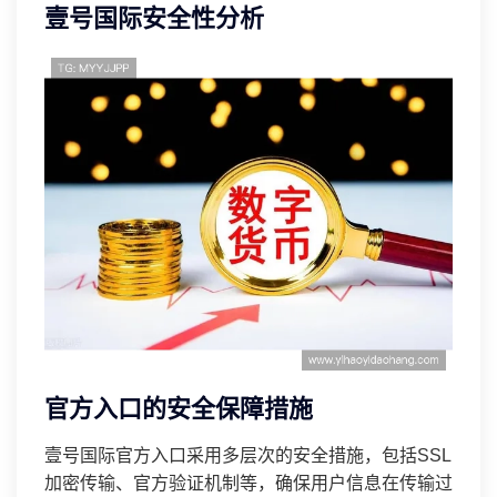
壹号国际安全性分析
官方入口的安全保障措施
壹号国际官方入口采用多层次的安全措施，包括SSL
加密传输、官方验证机制等，确保用户信息在传输过