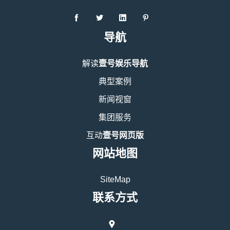
导航
解读
壹号娱乐导航
典型案例
新闻视窗
集团服务
互动
壹号网页版
网站地图
SiteMap
联系方式