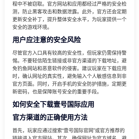
程中不被窃取。官方网站和应用都经过严格的安全检
测，防止黑客攻击和数据泄露。此外，官方还会定期
更新安全补丁，提升整体安全水平，为玩家提供一个
安全的游戏环境。
用户应注意的安全风险
尽管官方入口具有较高的安全性，但玩家仍需保持警
惕。不要轻信陌生链接或非官方渠道的下载地址，避
免钓鱼网站和恶意软件的侵害。建议玩家在下载应用
时，确认网址的真实性，避免输入个人敏感信息到非
官方页面。同时，开启手机的安全防护措施，定期更
新密码，也是保障账号安全的重要手段。
如何安全下载壹号国际应用
官方渠道的正确使用方法
首先，玩家应通过搜索“壹号国际官网”或官方推荐的
链接进入官方网站。其次，确保网址为官方域名，避