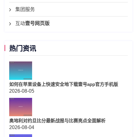
集团服务
互动
壹号网页版
热门资讯
如何在苹果设备上快速安全地下载壹号app官方手机版
2026-08-05
奥地利对约旦比分最新战报与比赛亮点全面解析
2026-08-04