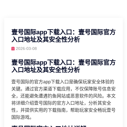
壹号国际app下载入口：壹号国际官方
入口地址及其安全性分析
2026-03-08
壹号国际app下载入口：壹号国际官方
入口地址及其安全性分析
壹号国际的官方app下载入口是确保玩家安全体验的
关键。通过官方渠道下载应用，不仅保障账号信息安
全，还能避免遭遇钓鱼网站或恶意软件的风险。本文
将详细介绍壹号国际的官方入口地址，分析其安全
性，并提供实用的下载指南，帮助玩家安全畅玩壹号
国际游戏。