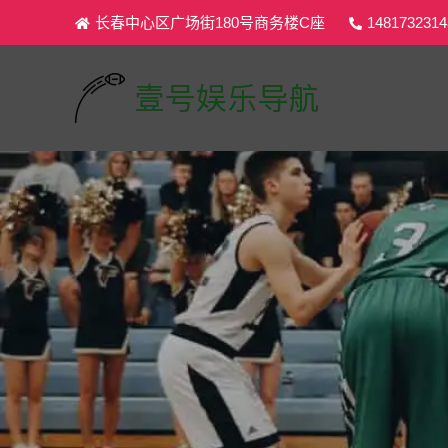
长春中心区广场街180号商务楼C座
1481732314