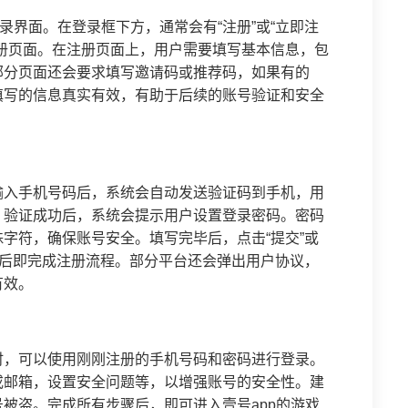
录界面。在登录框下方，通常会有“注册”或“立即注
册页面。在注册页面上，用户需要填写基本信息，包
部分页面还会要求填写邀请码或推荐码，如果有的
填写的信息真实有效，有助于后续的账号验证和安全
输入手机号码后，系统会自动发送验证码到手机，用
。验证成功后，系统会提示用户设置登录密码。密码
字符，确保账号安全。填写完毕后，点击“提交”或
误后即完成注册流程。部分平台还会弹出用户协议，
有效。
时，可以使用刚刚注册的手机号码和密码进行登录。
或邮箱，设置安全问题等，以增强账号的安全性。建
被盗。完成所有步骤后，即可进入壹号app的游戏