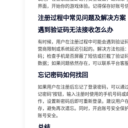
界面，开始你的游戏体验。记得保存好账号
注册过程中常见问题及解决方案
遇到验证码无法接收怎么办
有时候，用户在注册过程中可能会遇到验证
营商限制或系统延迟引起的。解决方法包括
码；检查手机是否屏蔽了短信或拦截了验证码
数据；如果问题依然存在，可以联系平台客
忘记密码如何找回
如果用户在注册后忘记了登录密码，可以通过
记密码”按钮，输入注册时使用的手机号码或
作，设置新密码后即可重新登录。建议用户
存，避免再次遗忘。同时，开启账号安全保
账号安全。
总结