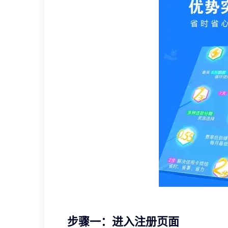
步骤一：进入注册页面