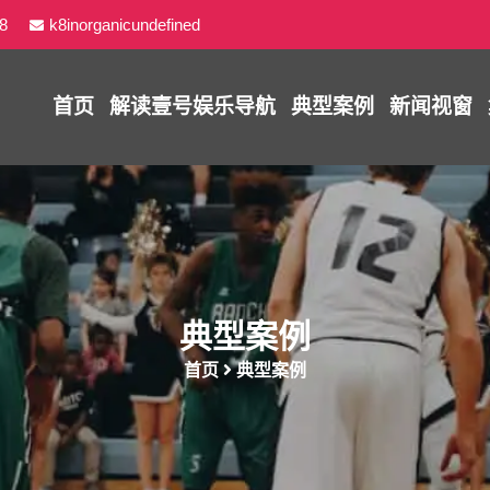
8
k8inorganicundefined
首页
解读
壹号娱乐导航
典型案例
新闻视窗
典型案例
首页
典型案例