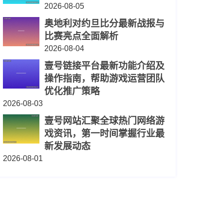
2026-08-05
奥地利对约旦比分最新战报与
比赛亮点全面解析
2026-08-04
壹号链接平台最新功能介绍及
操作指南，帮助游戏运营团队
优化推广策略
2026-08-03
壹号网站汇聚全球热门网络游
戏资讯，第一时间掌握行业最
新发展动态
2026-08-01