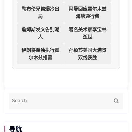
勒布伦兄弟爆冷出
阿曼回应霍尔木兹
局
海峡通行费
詹姆斯发文告别湖
著名美术家李宝林
人
逝世
伊朗将单独执行霍
孙颖莎美国大满贯
尔木兹排雷
双线获胜
导航