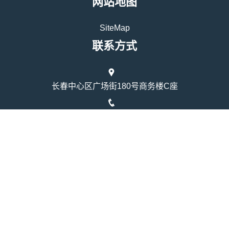
网站地图
SiteMap
联系方式
长春中心区广场街180号商务楼C座
14817323148
时间：上午9点至下午4点
Copyright © 2026 - 版权所有
壹号娱乐导航|壹号网页版 - (中国)
宜春壹号娱乐导航咨询股份有限公司欢迎您