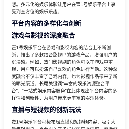
感。多元化的娱乐体验让用户在壹1号娱乐平台上享
受到全方位的娱乐乐趣。
平台内容的多样化与创新
游戏与影视的深度融合
壹1号娱乐平台在游戏和影视内容的结合上不断创
新，推出了多款结合影视IP的游戏产品，增强用户的
沉浸感。例如，热门影视剧的角色可以在游戏中重
现，用户可以扮演自己喜欢的角色进行互动。这种深
度融合不仅丰富了游戏内容，也为影视作品带来了新
的曝光渠道。长尾关键词“丰富的娱乐资源整合平
台”、“一站式娱乐内容服务”在此体现出平台内容的多
样性和创新性，为用户带来更丰富的娱乐体验。
直播与短视频的创新玩法
壹1号娱乐平台积极布局直播和短视频内容，吸引大