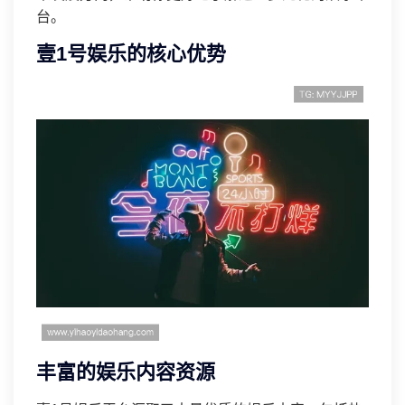
台。
壹1号娱乐的核心优势
丰富的娱乐内容资源