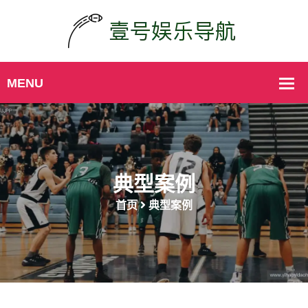
典型案例
首页
典型案例