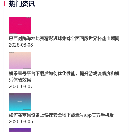
热门资讯
巴西对阵海地比赛精彩进球集锦全面回顾世界杯热血瞬间
2026-08-08
娱乐壹号平台下载后如何优化性能，提升游戏流畅度和娱
乐体验效果
2026-08-07
如何在苹果设备上快速安全地下载壹号app官方手机版
2026-08-05