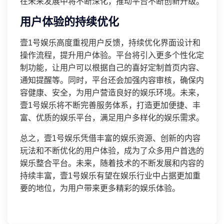
在未来发展中将不断深化，推动平台不断创新升级。
用户体验的持续优化
壹1号娱乐高度重视用户反馈，持续优化界面设计和
操作流程，提升用户体验。平台将引入更多个性化定
制功能，让用户可以根据自己的喜好定制首页内容、
通知提醒等。同时，平台还会加强内容审核，确保内
容健康、安全，为用户营造良好的娱乐环境。未来，
壹1号娱乐将不断完善服务体系，打造更加便捷、丰
富、优质的娱乐平台，满足用户多样化的娱乐需求。
总之，壹1号娱乐凭借丰富的娱乐资源、创新的内容
玩法和不断优化的用户体验，成为了众多用户首选的
娱乐整合平台。未来，随着技术的不断发展和内容的
持续丰富，壹1号娱乐有望在娱乐行业中占据更加重
要的地位，为用户带来更多精彩的娱乐体验。