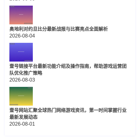
奥地利对约旦比分最新战报与比赛亮点全面解析
2026-08-04
壹号链接平台最新功能介绍及操作指南，帮助游戏运营团
队优化推广策略
2026-08-03
壹号网站汇聚全球热门网络游戏资讯，第一时间掌握行业
最新发展动态
2026-08-01