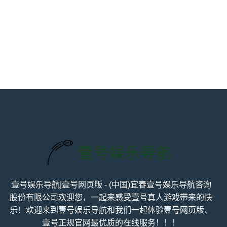
壹号娱乐导航|壹号网页版 - (中国)宜春壹号娱乐导航咨询
股份有限公司欢迎您，一起来感受壹号真人游戏带来的快
乐！欢迎来到壹号娱乐导航和我们一起体验壹号网页版、
壹号正规官网最优质的在线服务！！！