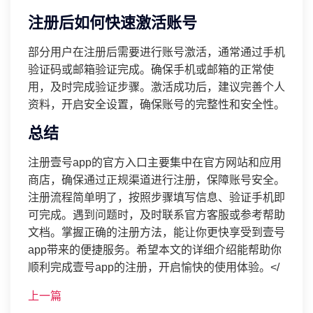
注册后如何快速激活账号
部分用户在注册后需要进行账号激活，通常通过手机
验证码或邮箱验证完成。确保手机或邮箱的正常使
用，及时完成验证步骤。激活成功后，建议完善个人
资料，开启安全设置，确保账号的完整性和安全性。
总结
注册壹号app的官方入口主要集中在官方网站和应用
商店，确保通过正规渠道进行注册，保障账号安全。
注册流程简单明了，按照步骤填写信息、验证手机即
可完成。遇到问题时，及时联系官方客服或参考帮助
文档。掌握正确的注册方法，能让你更快享受到壹号
app带来的便捷服务。希望本文的详细介绍能帮助你
顺利完成壹号app的注册，开启愉快的使用体验。</
上一篇