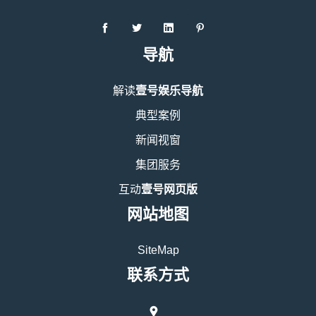
导航
解读
壹号娱乐导航
典型案例
新闻视窗
集团服务
互动
壹号网页版
网站地图
SiteMap
联系方式