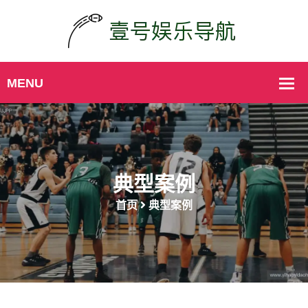
典型案例
首页
典型案例