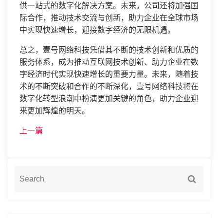
供一站式的数字化解决方案。未来，公司还将加强国
际合作，推动技术交流与创新，助力企业在全球市场
中实现快速增长，迎接数字经济的无限机遇。
总之，壹号网络科技凭借其不断的技术创新和优质的
服务体系，成为推动互联网技术创新、助力企业在数
字经济时代实现快速增长的重要力量。未来，随着技
术的不断突破和合作的不断深化，壹号网络科技将在
数字化转型浪潮中扮演更加关键的角色，助力企业迎
来更加辉煌的明天。
上一篇