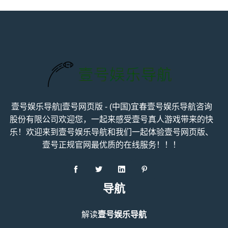
壹号娱乐导航|壹号网页版 - (中国)宜春壹号娱乐导航咨询
股份有限公司欢迎您，一起来感受壹号真人游戏带来的快
乐！欢迎来到壹号娱乐导航和我们一起体验壹号网页版、
壹号正规官网最优质的在线服务！！！
导航
解读
壹号娱乐导航