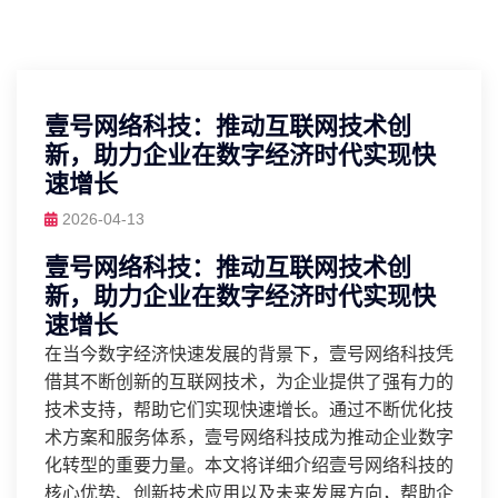
壹号网络科技：推动互联网技术创
新，助力企业在数字经济时代实现快
速增长
2026-04-13
壹号网络科技：推动互联网技术创
新，助力企业在数字经济时代实现快
速增长
在当今数字经济快速发展的背景下，壹号网络科技凭
借其不断创新的互联网技术，为企业提供了强有力的
技术支持，帮助它们实现快速增长。通过不断优化技
术方案和服务体系，壹号网络科技成为推动企业数字
化转型的重要力量。本文将详细介绍壹号网络科技的
核心优势、创新技术应用以及未来发展方向，帮助企