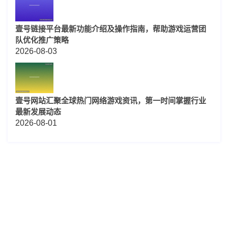
壹号链接平台最新功能介绍及操作指南，帮助游戏运营团
队优化推广策略
2026-08-03
壹号网站汇聚全球热门网络游戏资讯，第一时间掌握行业
最新发展动态
2026-08-01