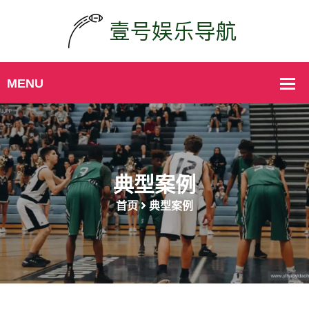
典型案例
首页
典型案例