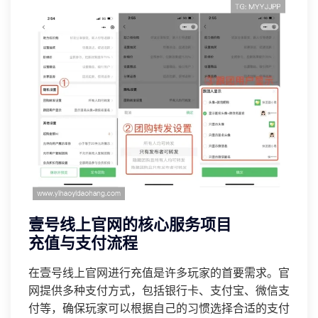
壹号线上官网的核心服务项目
充值与支付流程
在壹号线上官网进行充值是许多玩家的首要需求。官
网提供多种支付方式，包括银行卡、支付宝、微信支
付等，确保玩家可以根据自己的习惯选择合适的支付