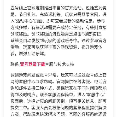
壹号线上官网定期推出丰富的官方活动，包括签到奖
励、节日礼包、充值返利等。玩家只需登录官网，进
入“活动中心”页面，即可查看最新的活动信息。参与
方式多样，有些活动需要完成特定任务，有些则直接
领取奖励。领取奖励的流程通常是点击“领取”按钮，
系统会自动发放到玩家的游戏账号中。通过参与官方
活动，玩家可以获得丰富的游戏资源，提升游戏体
验，增强互动乐趣。
联系
壹号登录下载
客服与技术支持
遇到游戏问题或账号异常，玩家可以通过壹号线上官
网的客服中心寻求帮助。官网提供在线客服、电话咨
询和邮件支持三种方式，确保玩家在不同时间段都能
得到及时响应。联系客服流程简单，进入“客服中心”
页面后，选择对应的问题类别，填写相关信息，即可
提交工单。客服人员会根据问题的紧急程度提供解决
方案，帮助玩家快速解决问题。官网的客服系统还设