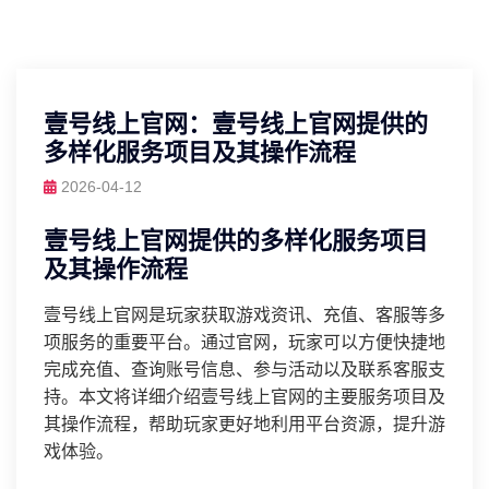
壹号线上官网：壹号线上官网提供的
多样化服务项目及其操作流程
2026-04-12
壹号线上官网提供的多样化服务项目
及其操作流程
壹号线上官网是玩家获取游戏资讯、充值、客服等多
项服务的重要平台。通过官网，玩家可以方便快捷地
完成充值、查询账号信息、参与活动以及联系客服支
持。本文将详细介绍壹号线上官网的主要服务项目及
其操作流程，帮助玩家更好地利用平台资源，提升游
戏体验。