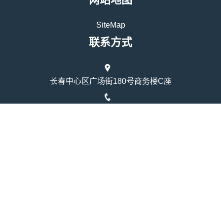
SiteMap
联系方式
长春中心区广场街180号商务楼C座
14817323148
时间：上午9点至下午4点
Copyright © 2026 - 版权所有
壹号娱乐导航|壹号网页版 - (中国)
宜春壹号娱乐导航咨询股份有限公司欢迎您