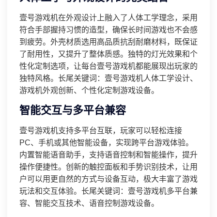
壹号游戏机在外观设计上融入了人体工学理念，采用
符合手部握持习惯的造型，确保长时间游戏也不会感
到疲劳。外壳材质选用高品质抗刮耐磨材料，既保证
了耐用性，又提升了整体质感。独特的灯光效果和个
性化定制选项，让每台壹号游戏机都能展现出玩家的
独特风格。长尾关键词：壹号游戏机人体工学设计、
游戏机外观创新、个性化定制游戏设备。
智能交互与多平台兼容
壹号游戏机支持多平台互联，玩家可以轻松连接
PC、手机或其他智能设备，实现跨平台游戏体验。
内置智能语音助手，支持语音控制和智能操作，提升
操作便捷性。创新的触控面板和手势识别技术，让用
户可以用更自然的方式与设备互动，极大丰富了游戏
玩法和交互体验。长尾关键词：壹号游戏机多平台兼
容、智能交互技术、语音控制游戏设备。