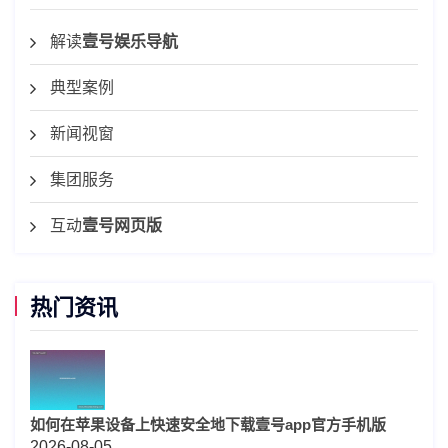
解读
壹号娱乐导航
典型案例
新闻视窗
集团服务
互动
壹号网页版
热门资讯
如何在苹果设备上快速安全地下载壹号app官方手机版
2026-08-05